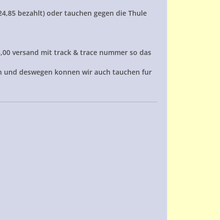
24,85 bezahlt) oder tauchen gegen die Thule
5,00 versand mit track & trace nummer so das
en und deswegen konnen wir auch tauchen fur