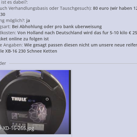
, ist es dabei?:
(auch Verhandlungsbasis oder Tauschgesuch):
80 euro (wir haben 1
230
ng möglich?:
ja
gsart:
Bei Abhohlung oder pro bank uberweisung
dkosten:
Von Holland nach Deutschland wird das fur 5-10 kilo € 2
ket online zu folgen ist
ge Angaben:
Wie gesagt passen diesen nicht um unsere neue reif
ule XB-16 230 Schnee Ketten
lder
e-XD-16-265.jpg