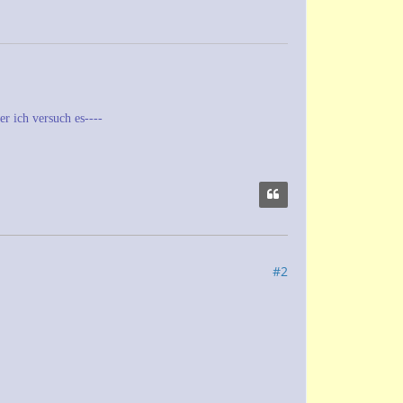
r ich versuch es----
#2