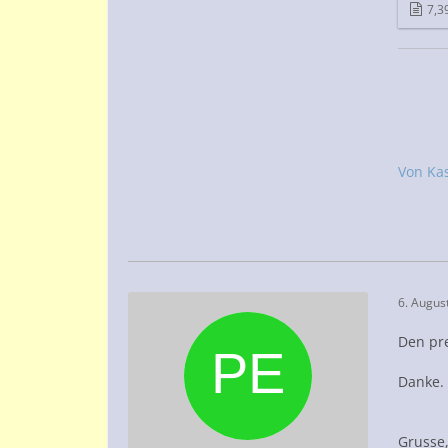
7,3
Von Ka
6. Augus
Den pre
Danke.
Grusse,