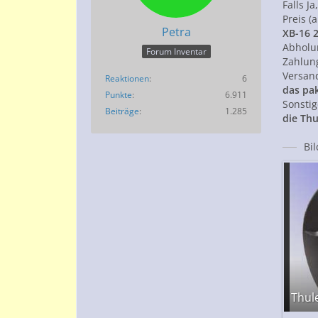
Falls Ja
Preis 
Petra
XB-16 
Abholu
Forum Inventar
Zahlun
Versan
Reaktionen
6
das pak
Punkte
6.911
Sonsti
Beiträge
1.285
die Th
Bi
Thul