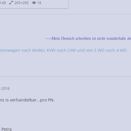
9 kB
265×265
18
----Mein Deutsch schreiben ist nicht wunderbahr abe
stenwagen nach WoMo, KVW nach LVW und von 2 WD nach 4 WD
t 2016
is is verhandelbar...pro PN.
 Petra