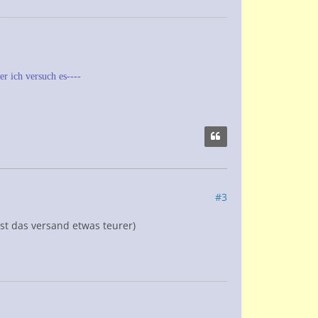
r ich versuch es----
#3
ist das versand etwas teurer)