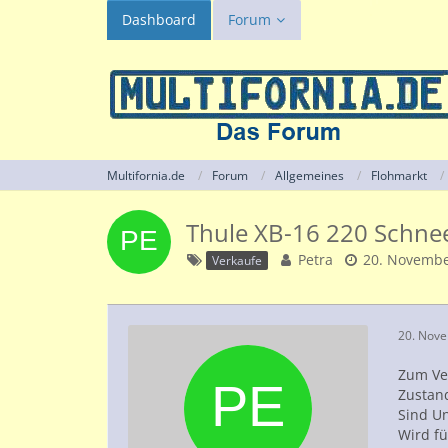
Dashboard
Forum
Multifornia.de
Forum
Allgemeines
Flohmarkt
Thule XB-16 220 Schnee
Petra
20. Novembe
Verkaufe
20. Nov
Zum Ve
Zustan
Sind U
Wird f