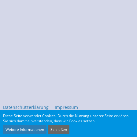
Datenschutzerklärung
Impressum
Diese Seite verwendet Cookies. Durch die Nutzung unserer Seite erklären
Sie sich damit einverstanden, dass wir Cookies setzen.
Community-Software:
WoltLab Suite™
Weitere Informationen
Schließen