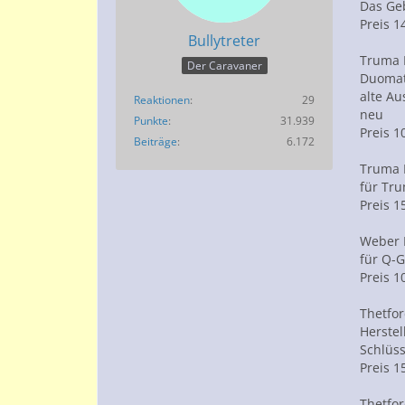
Das Geb
Preis 1
Bullytreter
Truma 
Der Caravaner
Duomat
alte A
Reaktionen
29
neu
Punkte
31.939
Preis 1
Beiträge
6.172
Truma 
für Tr
Preis 1
Weber 
für Q-Gr
Preis 1
Thetfor
Herstel
Schlüs
Preis 1
Thetfor