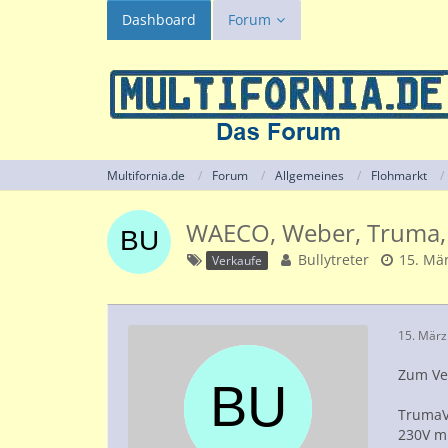
Dashboard
Forum
Multifornia.de
Forum
Allgemeines
Flohmarkt
WAECO, Weber, Truma, T
Bullytreter
15. Mä
Verkaufe
15. März
Zum Ver
TrumaV
230V mi