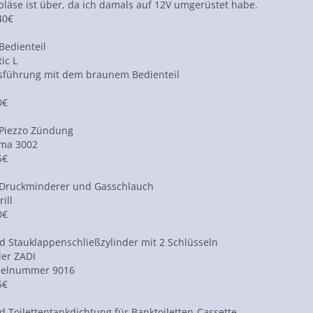
läse ist über, da ich damals auf 12V umgerüstet habe.
40€
Bedienteil
ic L
usführung mit dem braunem Bedienteil
0€
Piezzo Zündung
uma 3002
5€
Druckminderer und Gasschlauch
ill
0€
d Stauklappenschließzylinder mit 2 Schlüsseln
ler ZADI
selnummer 9016
5€
d Toilettentankdichtung für Banktoiletten-Cassette