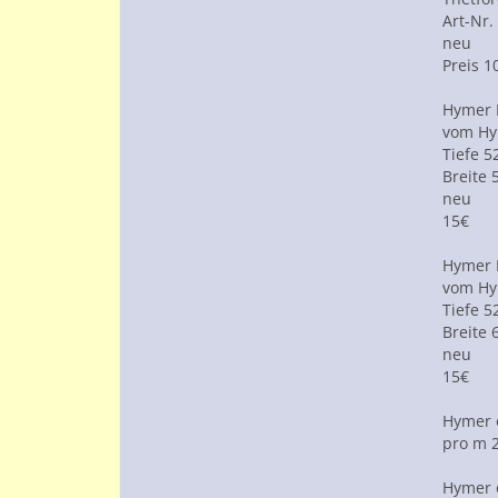
Art-Nr.
neu
Preis 1
Hymer 
vom Hy
Tiefe 
Breite
neu
15€
Hymer 
vom Hy
Tiefe 
Breite
neu
15€
Hymer o
pro m 
Hymer 