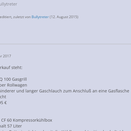
llytreter
editiert, zuletzt von
Bullytreter
(
12. August 2015
)
ar 2017
kauf steht:
Q 100 Gasgrill
ber Rollwagen
inderer und langer Gaschlauch zum Anschluß an eine Gasflasche
cht
95 €
CF 60 Kompressorkühlbox
alt 57 Liter