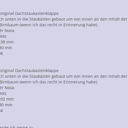
original Dachstaukastenklappe
ich unten in die Staukästen gebaut um von innen an den Inhalt d
 Birnbaum (wenn ich das recht in Erinnerung habe)
ér Nova
Holz
 438 mm
280 mm
0€
original Dachstaukastenklappe
ich unten in die Staukästen gebaut um von innen an den Inhalt d
 Birnbaum (wenn ich das recht in Erinnerung habe)
ér Nova
Holz
 492 mm
280 mm
5€
ende ich gerne zu.