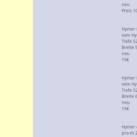
neu
Preis 1
Hymer 
vom Hy
Tiefe 
Breite
neu
15€
Hymer 
vom Hy
Tiefe 
Breite
neu
15€
Hymer o
pro m 