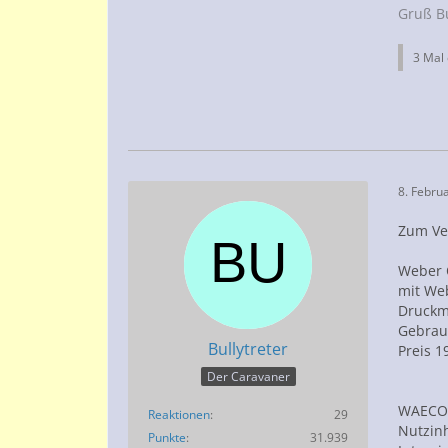
Gruß Bu
3 Mal 
8. Febru
Zum Ver
Weber 
mit We
Druckm
Gebrau
Bullytreter
Preis 1
Der Caravaner
WAECO 
Reaktionen
29
Nutzinh
Punkte
31.939