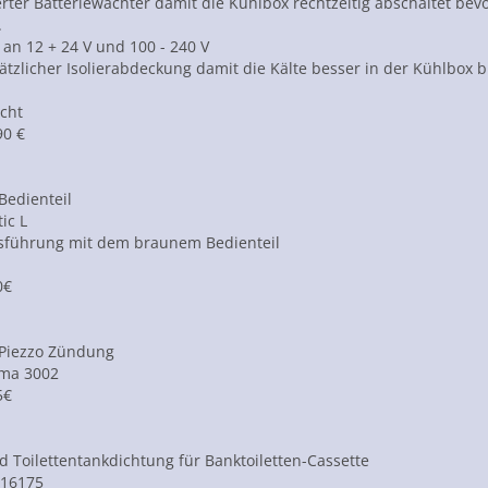
erter Batteriewächter damit die Kühlbox rechtzeitig abschaltet be
.
 an 12 + 24 V und 100 - 240 V
ätzlicher Isolierabdeckung damit die Kälte besser in der Kühlbox
cht
90 €
Bedienteil
ic L
usführung mit dem braunem Bedienteil
0€
Piezzo Zündung
uma 3002
5€
d Toilettentankdichtung für Banktoiletten-Cassette
 16175