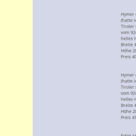
Hymer 
(hatte 
Tiroler
vom 92
helles 
Breite
Höhe 
Preis 4
Hymer 
(hatte 
Tiroler
vom 92
helles 
Breite
Höhe 
Preis 4
Fotos s