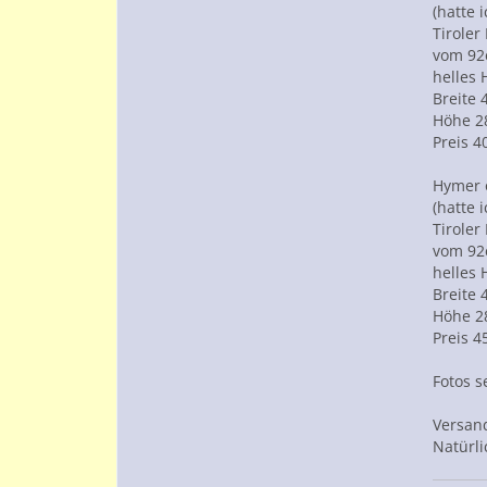
(hatte 
Tiroler
vom 92
helles 
Breite
Höhe 
Preis 4
Hymer 
(hatte 
Tiroler
vom 92
helles 
Breite
Höhe 
Preis 4
Fotos s
Versand
Natürli