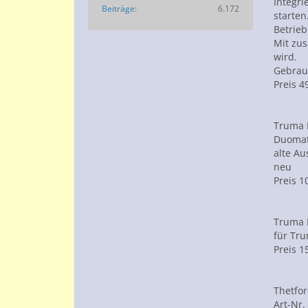
Integri
Beiträge
6.172
starten
Betrieb
Mit zus
wird.
Gebrau
Preis 4
Truma 
Duomat
alte A
neu
Preis 1
Truma 
für Tr
Preis 1
Thetfor
Art-Nr.