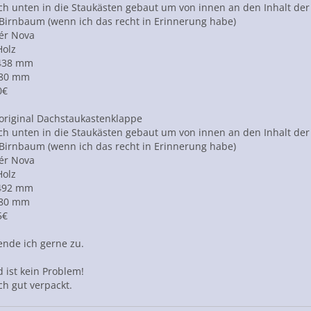
ich unten in die Staukästen gebaut um von innen an den Inhalt d
 Birnbaum (wenn ich das recht in Erinnerung habe)
ér Nova
Holz
 438 mm
280 mm
0€
original Dachstaukastenklappe
ich unten in die Staukästen gebaut um von innen an den Inhalt d
 Birnbaum (wenn ich das recht in Erinnerung habe)
ér Nova
Holz
 492 mm
280 mm
5€
ende ich gerne zu.
 ist kein Problem!
ch gut verpackt.