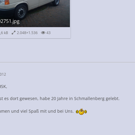
2751.jpg
,6 kB
2.048×1.536
43
2012
HSK,
st es dort gewesen, habe 20 Jahre in Schmallenberg gelebt.
mmen und viel Spaß mit und bei Uns.