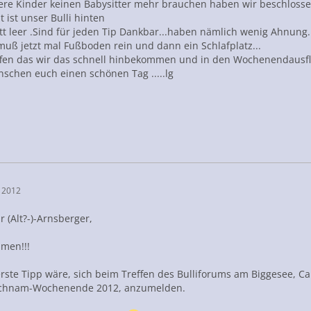
ere Kinder keinen Babysitter mehr brauchen haben wir beschlossen
ist unser Bulli hinten
t leer .Sind für jeden Tip Dankbar...haben nämlich wenig Ahnung...
muß jetzt mal Fußboden rein und dann ein Schlafplatz...
ffen das wir das schnell hinbekommen und in den Wochenendausflu
schen euch einen schönen Tag .....lg
 2012
hr (Alt?-)-Arnsberger,
mmen!!!
 erste Tipp wäre, sich beim Treffen des Bulliforums am Biggesee, 
ichnam-Wochenende 2012, anzumelden.