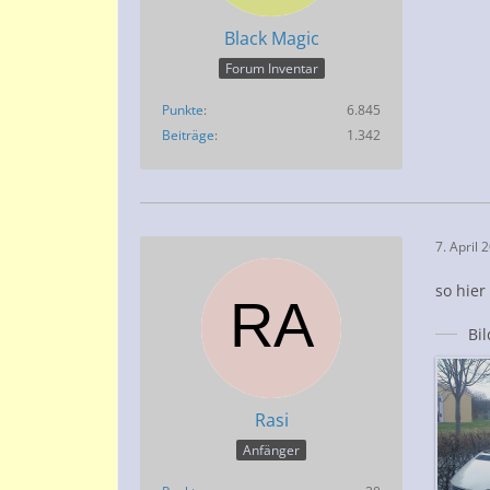
Black Magic
Forum Inventar
Punkte
6.845
Beiträge
1.342
7. April 
so hier
Bi
Rasi
Anfänger