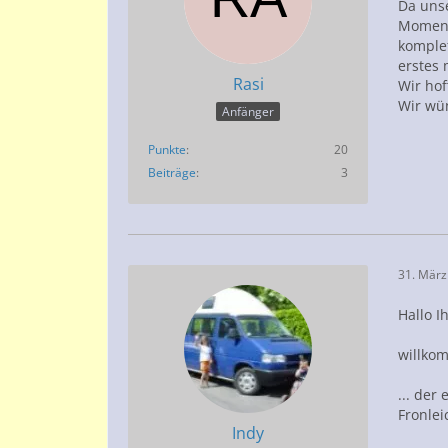
Da uns
Moment 
komplet
erstes 
Rasi
Wir ho
Wir wün
Anfänger
Punkte
20
Beiträge
3
31. März
Hallo I
willko
... der
Fronle
Indy