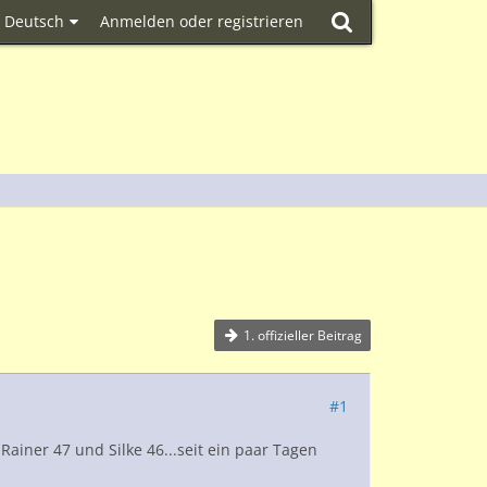
Deutsch
Anmelden oder registrieren
1. offizieller Beitrag
#1
..Rainer 47 und Silke 46...seit ein paar Tagen