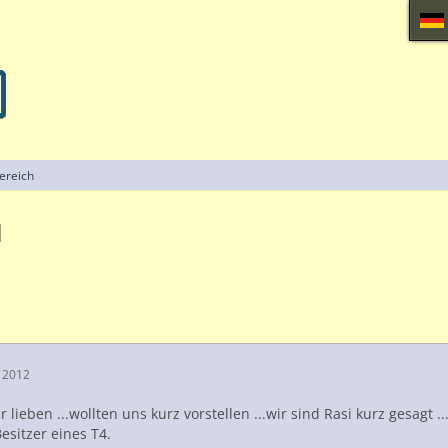
ereich
d
 2012
hr lieben ...wollten uns kurz vorstellen ...wir sind Rasi kurz gesagt .
Besitzer eines T4.