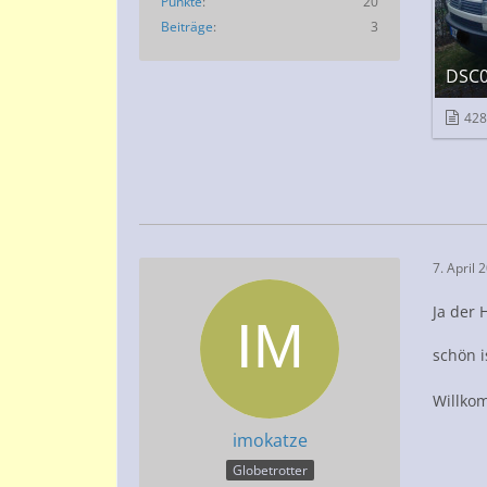
Punkte
20
Beiträge
3
DSC0
428
7. April 
Ja der 
schön i
Willko
imokatze
Globetrotter