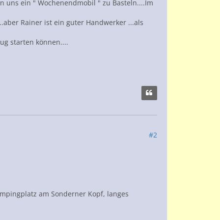
 uns ein " Wochenendmobil " zu Basteln....Im
aber Rainer ist ein guter Handwerker ...als
g starten können....
#2
Campingplatz am Sonderner Kopf, langes