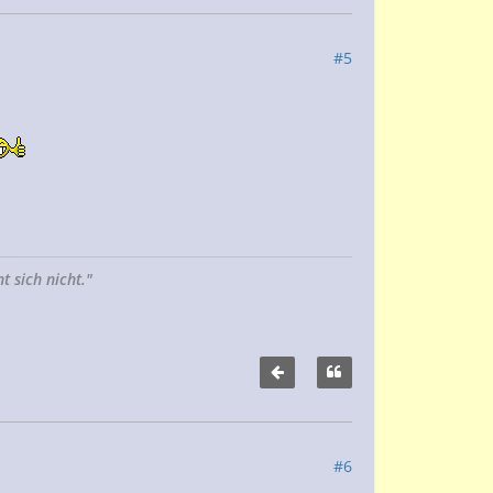
#5
 sich nicht."
#6