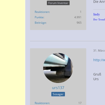
Die Anr
Forum Inventar
Reaktionen
1
Indy
Punkte
4.991
Der Trend 
Beiträge
965
31. März
http:/
Gruß
Urs
urs137
Sosager
Reaktionen
17