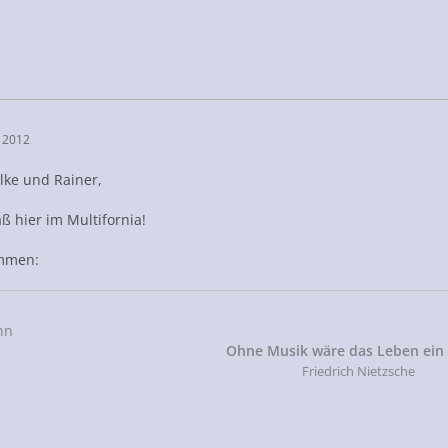
 2012
ilke und Rainer,
aß hier im Multifornia!
ommen:
nn
Ohne Musik wäre das Leben ein 
Friedrich Nietzsche