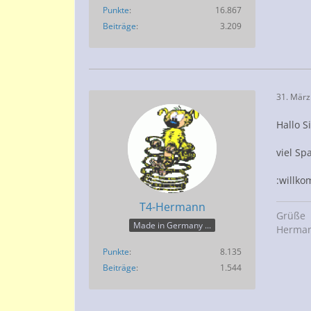
Punkte
16.867
Beiträge
3.209
31. März
Hallo S
viel Sp
:willk
T4-Hermann
Grüße
Made in Germany ...
Herma
Punkte
8.135
Beiträge
1.544