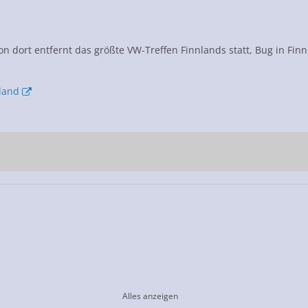
n dort entfernt das größte VW-Treffen Finnlands statt, Bug in Finn
land
Alles anzeigen
itt für das Doppeldinradio, da kommt man nicht an die beiden Ai