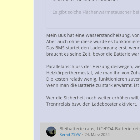
Es gibt solche Flächenwärmetauscher bei
Das ganze funktioniert dann aber auch n
Andernfalls muss man eine komplette W
Mein Bus hat eine Wasserstandheizung, von
Aber auch ohne diese würde es funktioniere
Das BMS startet den Ladevorgang erst, wenn
braucht es seine Zeit, bevor die Batterie war
Parallelanschluss der Heizung deswegen, we
Heizkörperthermostat, wie man ihn von Zuh
Die kosten relativ wenig, funktionieren zuv
Wenn man die Batterie zu stark erwärmt, ist 
Wer die Sicherheit noch weiter erhöhen will
Trennrelais bzw. den Ladebooster aktiviert.
Bleibatterie raus, LiFePO4-Batterie rei
Bernd 75kW
24. März 2025