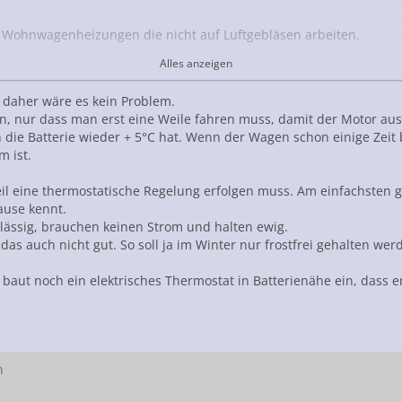
 Wohnwagenheizungen die nicht auf Luftgebläsen arbeiten.
Alles anzeigen
ur, wenn das FAhrzeug bewegt wird.
asserstandheizung einbauen.
 daher wäre es kein Problem.
n, nur dass man erst eine Weile fahren muss, damit der Motor aus
 die Batterie wieder + 5°C hat. Wenn der Wagen schon einige Zeit 
m ist.
il eine thermostatische Regelung erfolgen muss. Am einfachsten 
ause kennt.
erlässig, brauchen keinen Strom und halten ewig.
das auch nicht gut. So soll ja im Winter nur frostfrei gehalten we
, baut noch ein elektrisches Thermostat in Batterienähe ein, dass
n