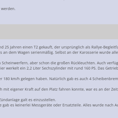
t werden.
d 25 Jahren einen T2 gekauft, der ursprünglich als Rallye-Begleitf
chts an dem Wagen serienmäßig. Selbst an der Karosserie wurde a
n Scheinwerfern, aber schon die großen Rückleuchten. Auch verfüg
Hier werkelt ein 2,2 Liter Sechszylinder mit rund 160 PS. Das Getrie
der 180 km/h gelegen haben. Natürlich gab es auch 4 Scheibenbrem
h mit eigener Kraft auf den Platz fahren konnte, war es an der Z
ündanlage galt es einzustellen.
e gab es keinerlei Messgeräte oder Ersatzteile. Alles wurde nach