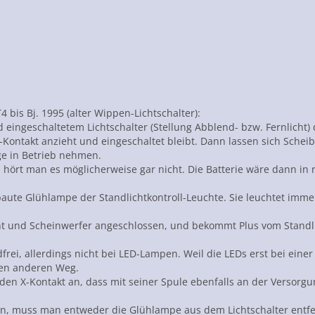
4 bis Bj. 1995 (alter Wippen-Lichtschalter):
ngeschaltetem Lichtschalter (Stellung Abblend- bzw. Fernlicht) d
X-Kontakt anzieht und eingeschaltet bleibt. Dann lassen sich Sche
e in Betrieb nehmen.
hört man es möglicherweise gar nicht. Die Batterie wäre dann in re
rbaute Glühlampe der Standlichtkontroll-Leuchte. Sie leuchtet im
icht und Scheinwerfer angeschlossen, und bekommt Plus vom Standl
rei, allerdings nicht bei LED-Lampen. Weil die LEDs erst bei einer
nen anderen Weg.
r den X-Kontakt an, dass mit seiner Spule ebenfalls an der Versor
n, muss man entweder die Glühlampe aus dem Lichtschalter entfe