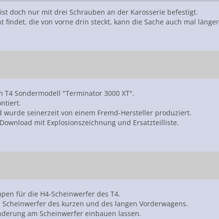
 ist doch nur mit drei Schrauben an der Karosserie befestigt.
findet, die von vorne drin steckt, kann die Sache auch mal länger 
die vordere davon wieder in ihr Gewinde gesetzt zu bekommen....
im T4 Sondermodell "Terminator 3000 XT".
ntiert.
nd wurde seinerzeit von einem Fremd-Hersteller produziert.
 Download mit Explosionszeichnung und Ersatzteilliste.
ampen für die H4-Scheinwerfer des T4.
ie Scheinwerfer des kurzen und des langen Vorderwagens.
 Änderung am Scheinwerfer einbauen lassen.