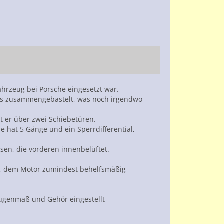
ahrzeug bei Porsche eingesetzt war.
lles zusammengebastelt, was noch irgendwo
t er über zwei Schiebetüren.
be hat 5 Gänge und ein Sperrdifferential,
sen, die vorderen innenbelüftet.
eit, dem Motor zumindest behelfsmäßig
 Augenmaß und Gehör eingestellt