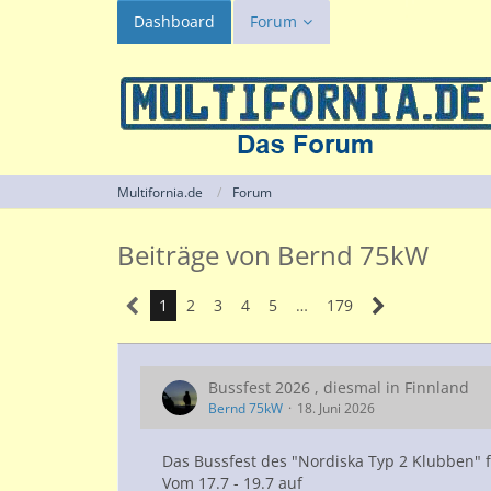
Dashboard
Forum
Multifornia.de
Forum
Beiträge von Bernd 75kW
1
2
3
4
5
…
179
Bussfest 2026 , diesmal in Finnland
Bernd 75kW
18. Juni 2026
Das Bussfest des "Nordiska Typ 2 Klubben" fi
Vom 17.7 - 19.7 auf