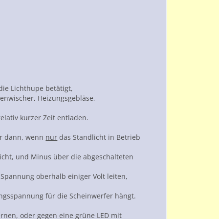
ie Lichthupe betätigt,
ibenwischer, Heizungsgebläse,
lativ kurzer Zeit entladen.
mer dann, wenn
nur
das Standlicht in Betrieb
icht, und Minus über die abgeschalteten
 Spannung oberhalb einiger Volt leiten,
gungsspannung für die Scheinwerfer hängt.
rnen, oder gegen eine grüne LED mit