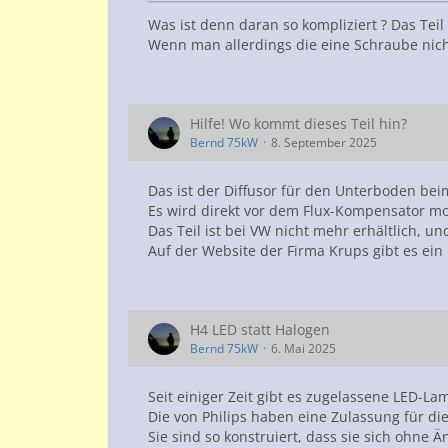
Seite ran.
Was ist denn daran so kompliziert ? Das Teil
Wenn man allerdings die eine Schraube nicht 
Jetzt beim Wiedereinbau ist noch blöder 
Hilfe! Wo kommt dieses Teil hin?
Bernd 75kW
8. September 2025
Das ist der Diffusor für den Unterboden be
Es wird direkt vor dem Flux-Kompensator mo
Das Teil ist bei VW nicht mehr erhältlich, u
Auf der Website der Firma Krups gibt es ein
H4 LED statt Halogen
Bernd 75kW
6. Mai 2025
Seit einiger Zeit gibt es zugelassene LED-L
Die von Philips haben eine Zulassung für d
Sie sind so konstruiert, dass sie sich ohne