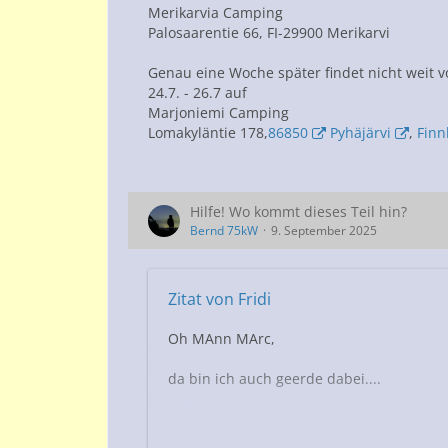
Merikarvia Camping
Palosaarentie 66, FI-29900 Merikarvi
Genau eine Woche später findet nicht weit vo
24.7. - 26.7 auf
Marjoniemi Camping
Lomakyläntie 178,
86850
Pyhäjärvi
,
Finn
Hilfe! Wo kommt dieses Teil hin?
Bernd 75kW
9. September 2025
Zitat von Fridi
Oh MAnn MArc,
da bin ich auch geerde dabei....
Mehr als zwei TAge AUsbau.
Ich habe den Querträger mit dem Ausschn