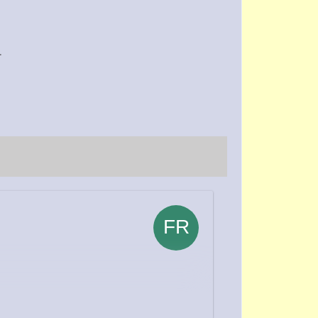
.
rbagschrauebn auf der linken