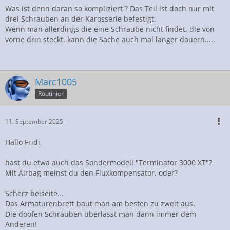
Doppeldinradio, da kommt man nicht an die beiden
Was ist denn daran so kompliziert ? Das Teil ist doch nur mit
Airbagschrauebn auf der linken Seite ran.
drei Schrauben an der Karosserie befestigt.
Wenn man allerdings die eine Schraube nicht findet, die von
Jetzt beim Wiedereinbau ist noch blöder die vordere davon
vorne drin steckt, kann die Sache auch mal länger dauern.....
wieder in ihr Gewinde gesetzt zu bekommen....
Marc1005
Routinier
11. September 2025
Hallo Fridi,
hast du etwa auch das Sondermodell "Terminator 3000 XT"?
Mit Airbag meinst du den Fluxkompensator, oder?
Scherz beiseite...
Das Armaturenbrett baut man am besten zu zweit aus.
Die doofen Schrauben überlässt man dann immer dem
Anderen!