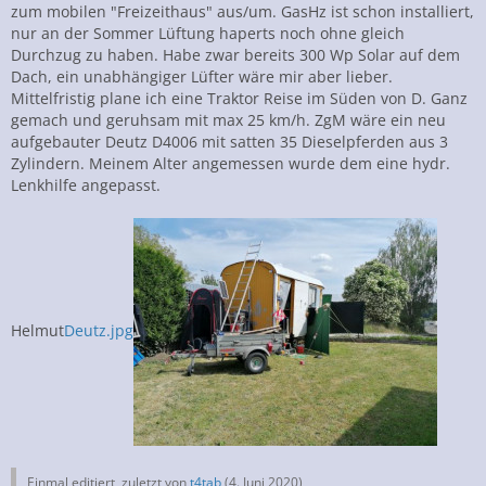
zum mobilen "Freizeithaus" aus/um. GasHz ist schon installiert,
nur an der Sommer Lüftung haperts noch ohne gleich
Durchzug zu haben. Habe zwar bereits 300 Wp Solar auf dem
Dach, ein unabhängiger Lüfter wäre mir aber lieber.
Mittelfristig plane ich eine Traktor Reise im Süden von D. Ganz
gemach und geruhsam mit max 25 km/h. ZgM wäre ein neu
aufgebauter Deutz D4006 mit satten 35 Dieselpferden aus 3
Zylindern. Meinem Alter angemessen wurde dem eine hydr.
Lenkhilfe angepasst.
Helmut
Deutz.jpg
Einmal editiert, zuletzt von
t4tab
(
4. Juni 2020
)