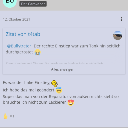
Der Caravaner
12. Oktober 2021
Zitat von t4tab
Bullytreter
Der rechte Einstieg war zum Tank hin seitlich
durchgerostet
Den serienmäßigen Bauschaum habe ich natürlich
Alles anzeigen
rausgekratzt bei der Aktion
mein Klaufix HP 501, EZ 1991; hat HU neu
das ist
Es war der linke Einstieg
Quali Made in ... .
Ich habe das mal geändert
Super das man von der Reparatur von außen nichts sieht so
brauchte ich nicht zum Lackierer
1