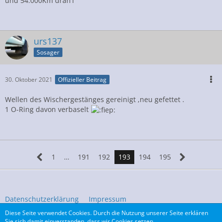
und 54.000Km dran1
urs137
Sosager
30. Oktober 2021
Offizieller Beitrag
Wellen des Wischergestänges gereinigt ,neu gefettet .
1 O-Ring davon verbaselt
1
…
191
192
193
194
195
Datenschutzerklärung
Impressum
Diese Seite verwendet Cookies. Durch die Nutzung unserer Seite erklären
Sie sich damit einverstanden, dass wir Cookies setzen.